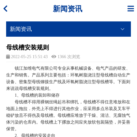
新闻资讯
新闻资讯
母线槽安装规则
2022-05-25 15:51:43
1366 次浏览
镇江加维电气有限公司专业从事机械设备、电气产品的研发、
生产和销售。产品系列主要包括：环氧树脂浇注型母线槽自动生产
设备、密集型母线铆接生产线及环氧树脂浇注型母线槽等。下面则
来说说母线槽安装规则。
1、母线槽的装卸和储存
母线槽不得用裸钢丝绳起吊和绑扎，母线槽不得任意堆放和在
地面上拖拉．外壳上不得进行其他作业，应采用多点吊装及叉车平
稳铲放且不得伤及母线槽。母线槽应堆放于干燥、清洁、无腐蚀气
体污染的仓库内。母线槽上下摞放之间应夹放软包装隔垫，并妥善
保管。
2、母线槽的安装走向