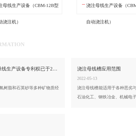
注母线生产设备（CBM-12C型
辅助设备：铜排切角机
动浇注机）
RMATION
镇江加维电气有限公司设计制造的CBM-12型浇注母线生产设备专利权已于2022年1月25日成功注册
浇注母线槽应用范围
2022-05-13
环氧树脂和石英砂等多种矿物质经
浇注母线槽能适用于各种恶劣
石油化工、钢铁冶金、机械电